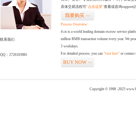
具体交易流程可
“点击这里”
查看或咨询support@
我要购买
>>
Process Overview:
4.cn is a world leading domain escrow service plat
million RMB transaction volume every year. We promi
联系我们
5 workdays.
For detailed process, you can
“visit here”
or contact
QQ：2726103981
BUY NOW
>>
Copyright © 1998 -2025 www.b