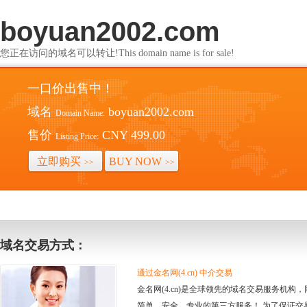
boyuan2002.com
您正在访问的域名可以转让!This domain name is for sale!
一口价出售中！
域名
boyuan2002.com
Domain Name:
售价
CNY 499.00
Listing Price:
立即购买
BUY NOW
>>
>>
域名交易方式：
通过金名网(4.cn) 中介交易
金名网(4.cn)是全球领先的域名交易服务机
简单、安全、专业的第三方服务！ 为了保证交